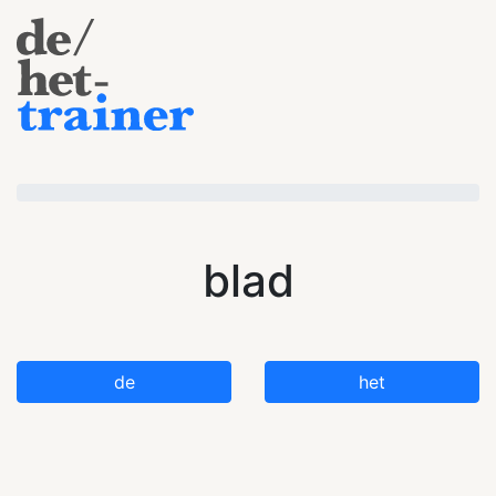
blad
de
het