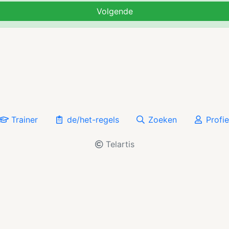
Volgende
Trainer
de/het-regels
Zoeken
Profie
Telartis