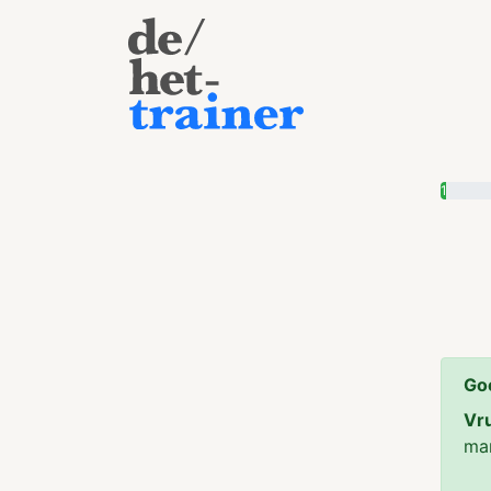
1
Go
Vr
man