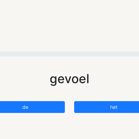
gevoel
de
het