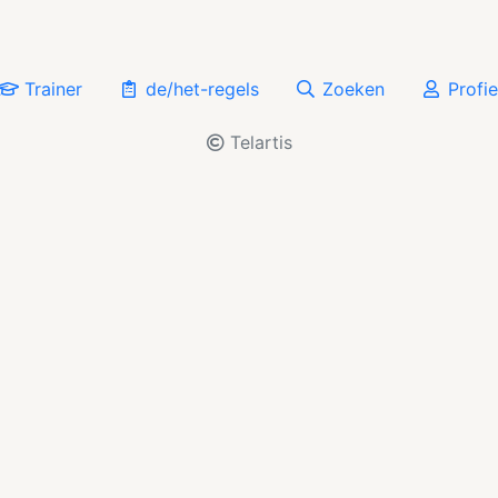
Trainer
de/het-regels
Zoeken
Profie
Telartis