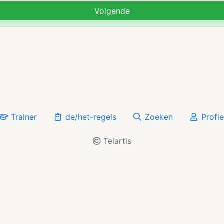
Volgende
Trainer
de/het-regels
Zoeken
Profie
Telartis