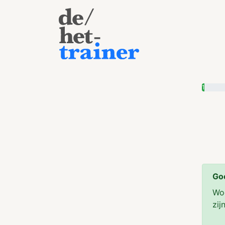
1
Go
Woo
zij