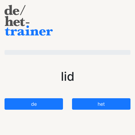
lid
de
het