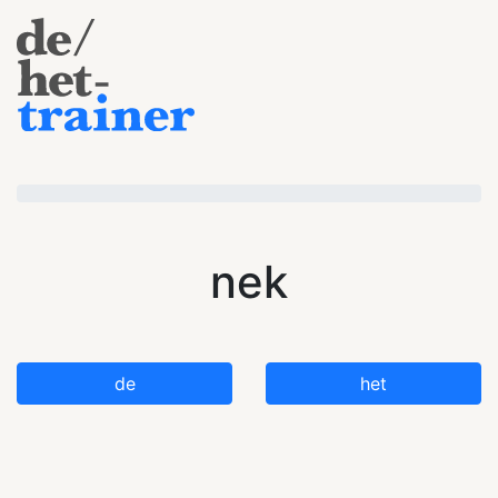
nek
de
het